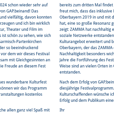
2024 schon wieder sehr auf
bereits zum dritten Mal findet
 von GAP.beinand! Das
freut mich, dass das inklusiv
und vielfältig, davon konnten
Oberbayern 2019 in und mit d
rzeugen und ich bin wirklich
hat, eine so große Resonanz g
tur, Theater und Film im
zeigt: ZAMMA hat nachhaltig et
st schön zu sehen, wie sich
soziale Netzwerke entstanden
Garmisch-Partenkirchen
Kulturangebot erweitert und b
eder so beeindruckend
Oberbayern, der das ZAMMA-Fes
 vor dem wir dieses Festival
Nachhaltigkeit besonders wich
sam mit Gleichgesinnten an
Jahre die Fortführung des Fes
ie Freude an diesem Fest
Weise sind an vielen Orten in 
entstanden.
ieses wunderbare Kulturfest
Nach dem Erfolg von GAP.bein
o können wir das Programm
diesjährige Festivalprogramm.
eranstaltungen kostenlos
Kulturschaffenden wünsche ich
Erfolg und dem Publikum eine
he allen ganz viel Spaß mit
Ihr